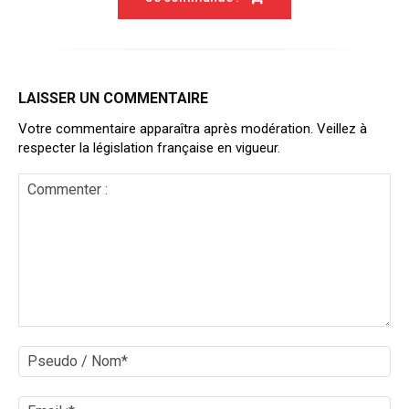
LAISSER UN COMMENTAIRE
Votre commentaire apparaîtra après modération. Veillez à
respecter la législation française en vigueur.
Commenter
:
Ps
/
No
Ema