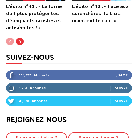
L’édito n°41 : « La loi ne
L’édito n°40 : « Face aux
doit plus protéger les
surenchères, la Licra
délinquants racistes et
maintient le cap ! »
antisémites ! »
SUIVEZ-NOUS
118,227
Abonnés
J'AIME
1,268
Abonnés
SUIVRE
43,828
Abonnés
SUIVRE
REJOIGNEZ-NOUS
Pourquoi adhérer ?
Pourquoi donner ?