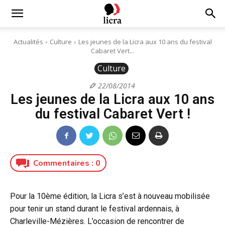
Licra
Actualités
Culture
Les jeunes de la Licra aux 10 ans du festival
Cabaret Vert...
–
Culture
22/08/2014
Les jeunes de la Licra aux 10 ans
Antiraciste
du festival Cabaret Vert !
depuis
Commentaires :
0
1927
Pour la 10ème édition, la Licra s’est à nouveau mobilisée
pour tenir un stand durant le festival ardennais, à
Charleville-Mézières. L’occasion de rencontrer de