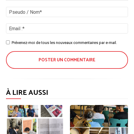
Commenter
:
Ps
/
No
Ema
:*
Site
Prévenez-moi de tous les nouveaux commentaires par e-mail.
:
À LIRE AUSSI