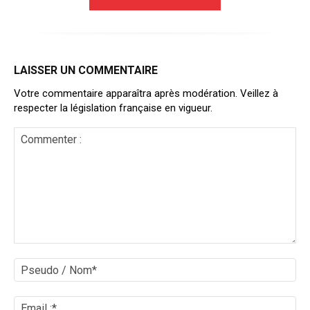
LAISSER UN COMMENTAIRE
Votre commentaire apparaîtra après modération. Veillez à
respecter la législation française en vigueur.
Commenter
:
Ps
/
No
Ema