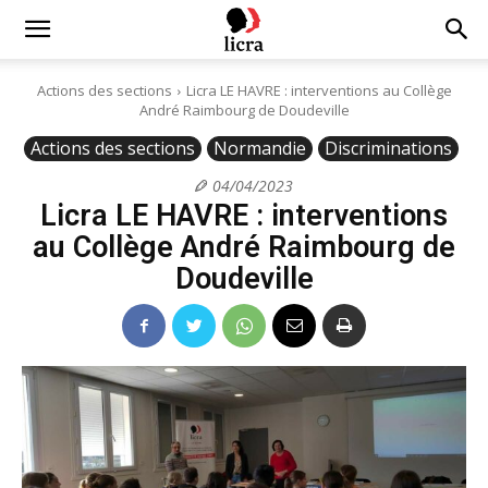
Licra
Actions des sections
Licra LE HAVRE : interventions au Collège
André Raimbourg de Doudeville
–
Actions des sections
Normandie
Discriminations
04/04/2023
Licra LE HAVRE : interventions
Antiraciste
au Collège André Raimbourg de
Doudeville
depuis
1927