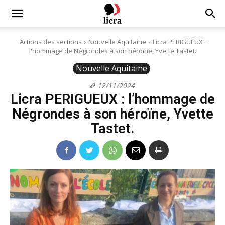
Licra
Actions des sections
Nouvelle Aquitaine
Licra PERIGUEUX :
l'hommage de Négrondes à son héroïne, Yvette Tastet.
–
Nouvelle Aquitaine
12/11/2024
Licra PERIGUEUX : l’hommage de
Antiraciste
Négrondes à son héroïne, Yvette
Tastet.
depuis
1927