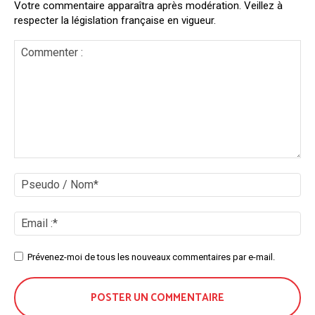
Votre commentaire apparaîtra après modération. Veillez à
respecter la législation française en vigueur.
Commenter
:
Ps
/
No
Ema
:*
Site
Prévenez-moi de tous les nouveaux commentaires par e-mail.
: