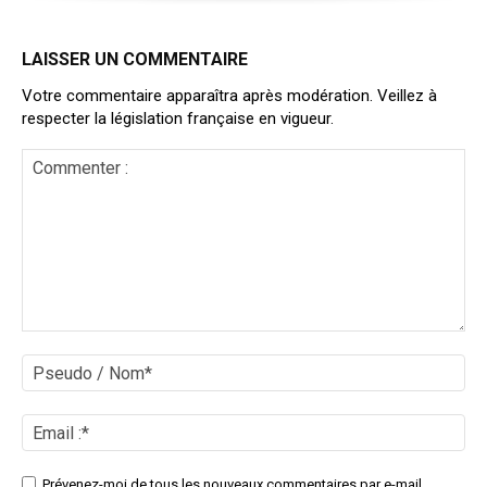
LAISSER UN COMMENTAIRE
Votre commentaire apparaîtra après modération. Veillez à
respecter la législation française en vigueur.
Commenter
:
Ps
/
No
Ema
:*
Site
Prévenez-moi de tous les nouveaux commentaires par e-mail.