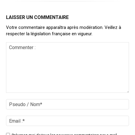
LAISSER UN COMMENTAIRE
Votre commentaire apparaîtra après modération. Veillez à
respecter la législation française en vigueur.
Commenter
:
Ps
/
No
Ema
:*