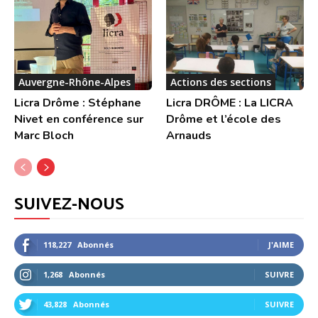
Auvergne-Rhône-Alpes
Actions des sections
Licra Drôme : Stéphane
Licra DRÔME : La LICRA
Nivet en conférence sur
Drôme et l’école des
Marc Bloch
Arnauds
SUIVEZ-NOUS
118,227
Abonnés
J'AIME
1,268
Abonnés
SUIVRE
43,828
Abonnés
SUIVRE