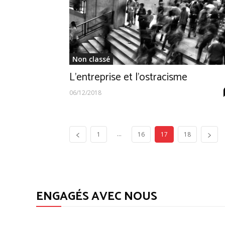
Non classé
L’entreprise et l’ostracisme
06/12/2018
...
1
16
17
18
ENGAGÉS AVEC NOUS