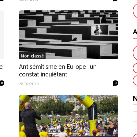
A
Non classé
e
Antisémitisme en Europe : un
constat inquiétant
0
0
28/02/2019