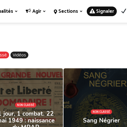
alités
Agir
Sections
Signaler
assé
Vidéos
NON CLASSÉ
1 jour, 1 combat. 22
NON CLASSÉ
ai 1949 : naissance
Sang Négrier