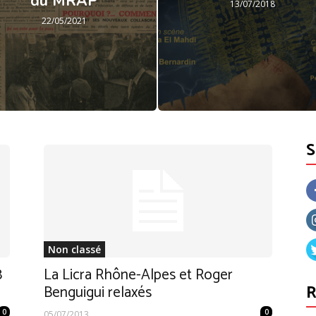
du MRAP
13/07/2018
22/05/2021
Non classé
8
La Licra Rhône-Alpes et Roger
R
Benguigui relaxés
0
0
05/07/2013