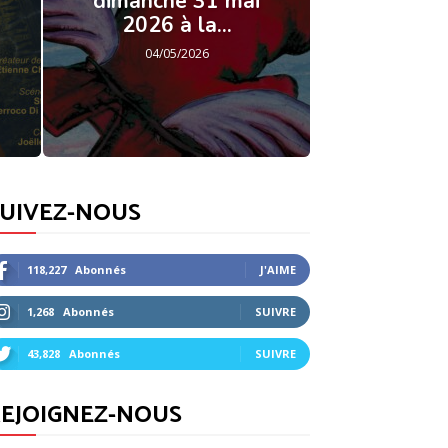
dimanche 31 mai
2026 à la...
04/05/2026
SUIVEZ-NOUS
118,227
Abonnés
J'AIME
1,268
Abonnés
SUIVRE
43,828
Abonnés
SUIVRE
EJOIGNEZ-NOUS