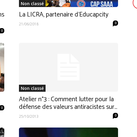
Non classé
ns
La LICRA, partenaire d’Educapcity
0
21/06/2018
0
Non classé
Atelier n°3 : Comment lutter pour la
défense des valeurs antiracistes sur...
0
0
25/10/2013