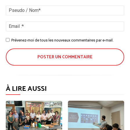
Commenter
:
Ps
/
No
Ema
:*
Site
Prévenez-moi de tous les nouveaux commentaires par e-mail.
:
À LIRE AUSSI