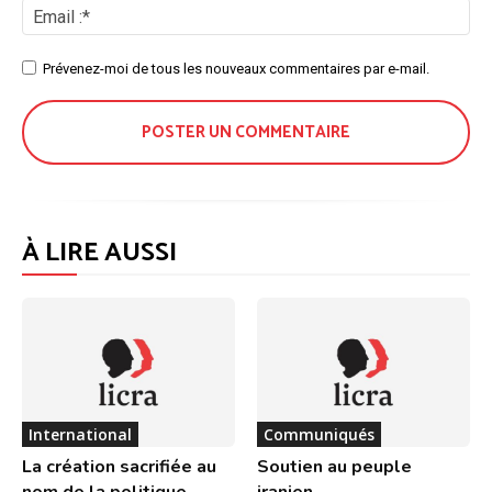
Ema
:*
Site
Prévenez-moi de tous les nouveaux commentaires par e-mail.
:
À LIRE AUSSI
International
Communiqués
La création sacrifiée au
Soutien au peuple
nom de la politique
iranien