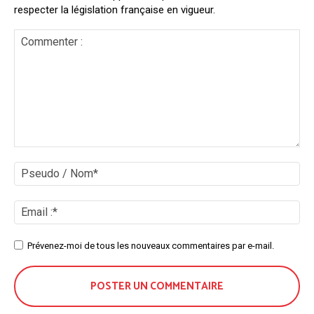
respecter la législation française en vigueur.
Commenter
:
Ps
/
No
Ema
:*
Site
Prévenez-moi de tous les nouveaux commentaires par e-mail.
: