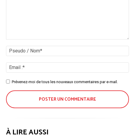
Commenter
:
Ps
/
No
Ema
:*
Site
Prévenez-moi de tous les nouveaux commentaires par e-mail.
:
À LIRE AUSSI