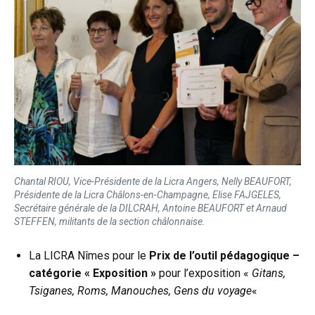
Chantal RIOU, Vice-Présidente de la Licra Angers, Nelly BEAUFORT,
Présidente de la Licra Châlons-en-Champagne, Elise FAJGELES,
Secrétaire générale de la DILCRAH, Antoine BEAUFORT et Arnaud
STEFFEN, militants de la section châlonnaise.
La LICRA Nîmes pour le
Prix de l’outil pédagogique –
catégorie « Exposition »
pour l’exposition «
Gitans,
Tsiganes, Roms, Manouches, Gens du voyage
«