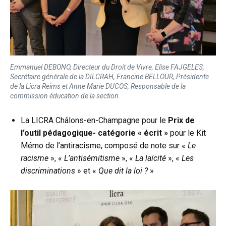
Emmanuel DEBONO, Directeur du Droit de Vivre, Elise FAJGELES,
Secrétaire générale de la DILCRAH, Francine BELLOUR, Présidente
de la Licra Reims et Anne Marie DUCOS, Responsable de la
commission éducation de la section.
La LICRA Châlons-en-Champagne pour le
Prix de
l’outil pédagogique- catégorie « écrit »
pour le Kit
Mémo de l’antiracisme, composé de note sur «
Le
racisme
», «
L’antisémitisme
», «
La laïcité
», «
Les
discriminations
» et «
Que dit la loi ?
»