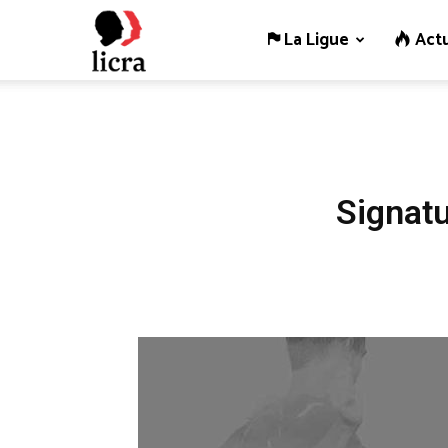
La Ligue
Actu
Licra
–
Antiraciste
Signatu
depuis
1927