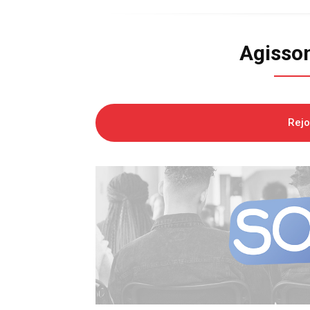
Agisso
Rej