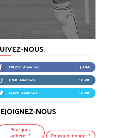
SUIVEZ-NOUS
118,227
Abonnés
J'AIME
1,268
Abonnés
SUIVRE
43,828
Abonnés
SUIVRE
EJOIGNEZ-NOUS
Pourquoi
adhérer ?
Pourquoi donner ?