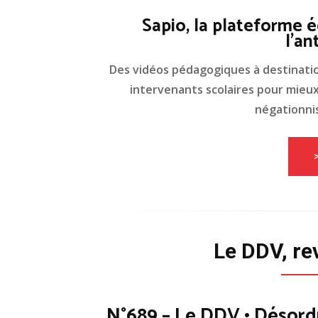
Sapio, la plateforme é
l'an
Des vidéos pédagogiques à destinati
intervenants scolaires pour mieux 
négationnis
Le DDV, re
N°689 – Le DDV • Désord