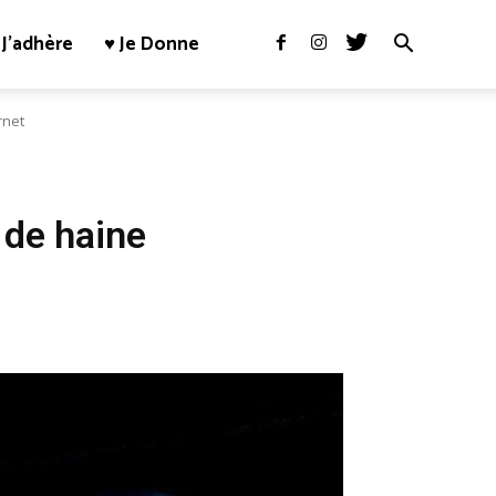
J’adhère
♥ Je Donne
rnet
 de haine