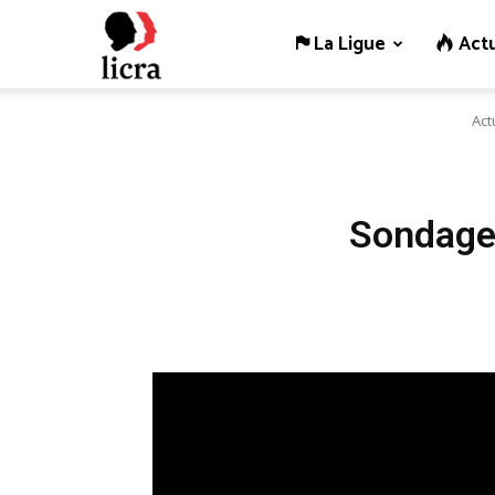
La Ligue
Actu
Licra
Act
–
Antiraciste
Sondage 
depuis
1927