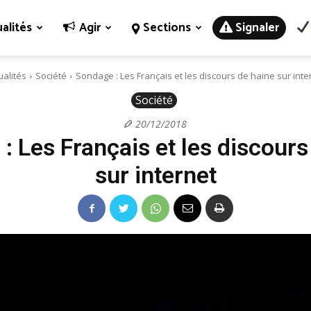
alités
Agir
Sections
Signaler
ualités
Société
Sondage : Les Français et les discours de haine sur inte
Société
20/12/2018
: Les Français et les discours
sur internet