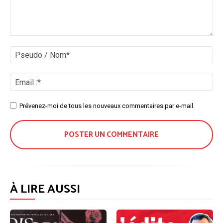
Commenter
:
Ps
/
No
Ema
:*
Site
Prévenez-moi de tous les nouveaux commentaires par e-mail.
:
À LIRE AUSSI