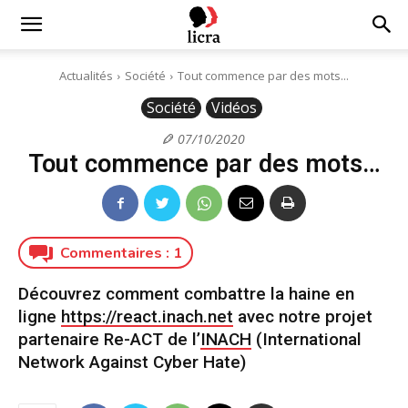
Licra
Actualités
Société
Tout commence par des mots...
Société
Vidéos
–
07/10/2020
Tout commence par des mots…
Antiraciste
Commentaires :
1
depuis
Découvrez comment combattre la haine en
ligne
https://react.inach.net
avec notre projet
1927
partenaire Re-ACT de l’
INACH
(International
Network Against Cyber Hate)