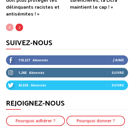
doit plus protéger les
surenchères, la Licra
délinquants racistes et
maintient le cap ! »
antisémites ! »
SUIVEZ-NOUS
118,227
Abonnés
J'AIME
1,268
Abonnés
SUIVRE
43,828
Abonnés
SUIVRE
REJOIGNEZ-NOUS
Pourquoi adhérer ?
Pourquoi donner ?