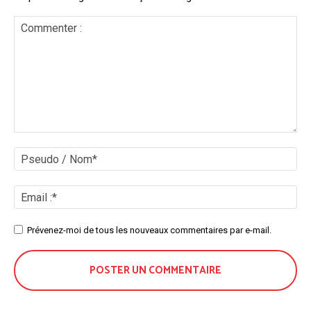
Commenter
:
Ps
/
No
Ema
:*
Site
Prévenez-moi de tous les nouveaux commentaires par e-mail.
: