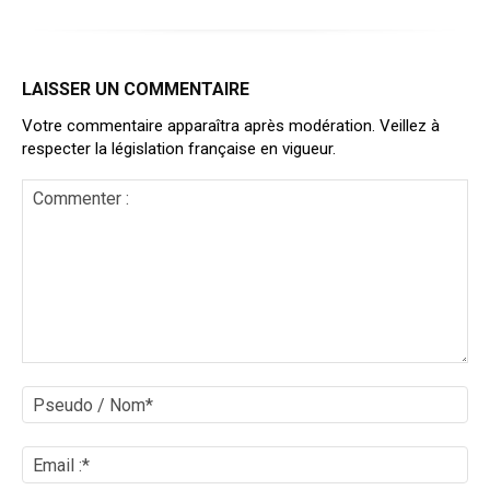
LAISSER UN COMMENTAIRE
Votre commentaire apparaîtra après modération. Veillez à
respecter la législation française en vigueur.
Commenter
:
Ps
/
No
Ema
:*