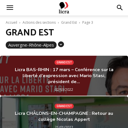
Licra
Accueil
Actions des sections
Grand Est
Page 3
GRAND EST
–
Auvergne-Rhône-Alpes
Antiraciste
GRAND EST
Licra BAS-RHIN : 17 mars – Conférence sur la
liberté d’expression avec Mario Stasi,
depuis
président de...
02/03/2022
1927
GRAND EST
Licra CHÂLONS-EN-CHAMPAGNE : Retour au
collège Nicolas Appert
21/01/2022