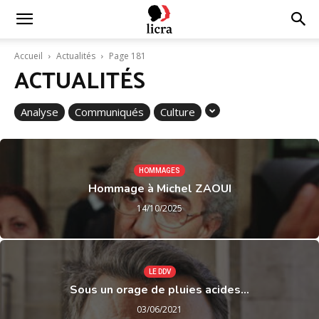
Licra
Accueil
Actualités
Page 181
ACTUALITÉS
–
Analyse
Communiqués
Culture
Antiraciste
HOMMAGES
Hommage à Michel ZAOUI
depuis
14/10/2025
1927
LE DDV
Sous un orage de pluies acides…
03/06/2021