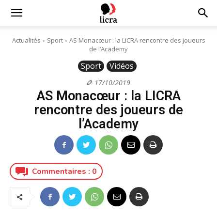
Licra
Actualités
Sport
AS Monacœur : la LICRA rencontre des joueurs
de l’Academy
–
Sport
Vidéos
17/10/2019
AS Monacœur : la LICRA
Antiraciste
rencontre des joueurs de
l’Academy
depuis
Commentaires :
0
1927