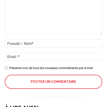
Commenter
:
Ps
/
No
Ema
:*
Site
Prévenez-moi de tous les nouveaux commentaires par e-mail.
: