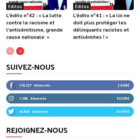
Éditos
Éditos
L’édito n°42 : « La lutte
L’édito n°41 : « La loi ne
contre le racisme et
doit plus protéger les
l’antisémitisme, grande
délinquants racistes et
cause nationale »
antisémites ! »
SUIVEZ-NOUS
118,227
Abonnés
J'AIME
1,268
Abonnés
SUIVRE
43,828
Abonnés
SUIVRE
REJOIGNEZ-NOUS