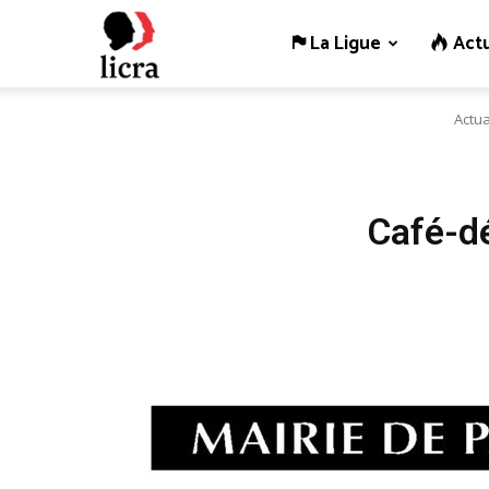
La Ligue
Actu
Licra
Actua
–
Antiraciste
Café-dé
depuis
1927