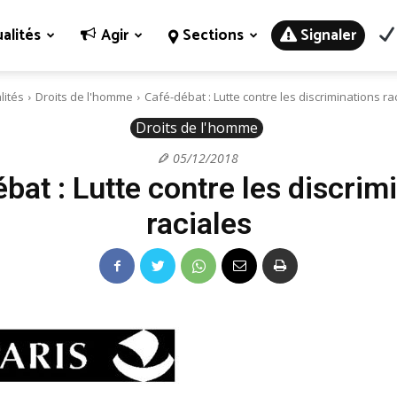
alités
Agir
Sections
Signaler
lités
Droits de l'homme
Café-débat : Lutte contre les discriminations ra
Droits de l'homme
05/12/2018
bat : Lutte contre les discrim
raciales