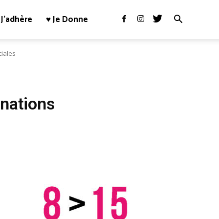
J’adhère
♥ Je Donne
ciales
inations