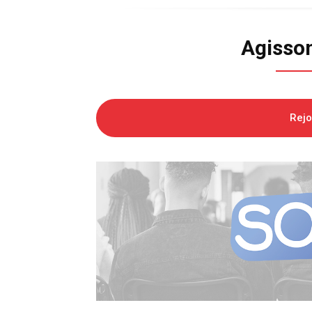
Agisso
Rej