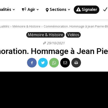
alités
Agir
Sections
Signaler
ualités
Mémoire & Histoire
Commémoration. Hommage à Jean Pierre-Bl
Mémoire & Histoire
Vidéos
29/10/2021
ation. Hommage à Jean Pie