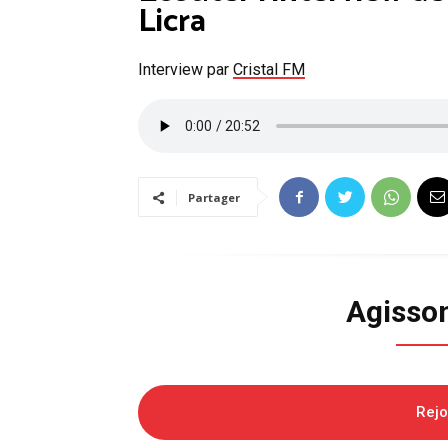
Licra
Interview par
Cristal FM
Partager
Agisso
Rej