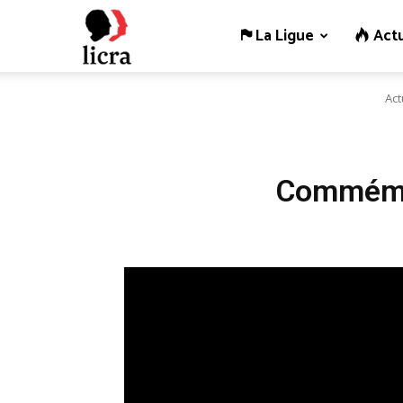
La Ligue
Actu
Licra
Act
–
Antiraciste
Commémor
depuis
1927