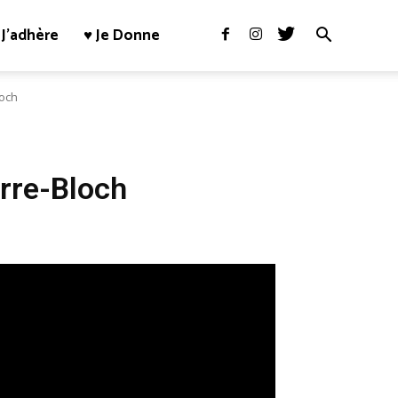
J’adhère
♥ Je Donne
och
rre-Bloch