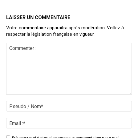
LAISSER UN COMMENTAIRE
Votre commentaire apparaîtra après modération. Veillez à
respecter la législation française en vigueur.
Commenter
:
Ps
/
No
Ema
:*
Site
Prévenez-moi de tous les nouveaux commentaires par e-mail.