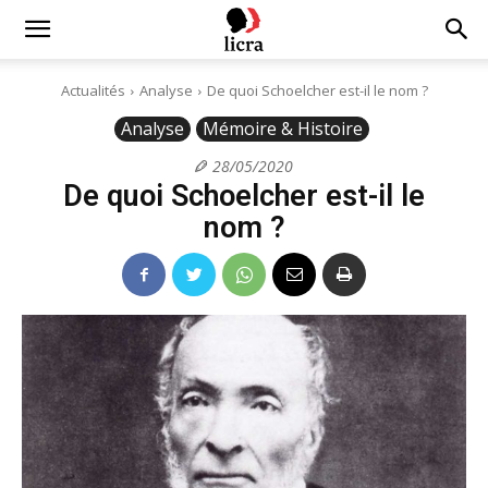
Licra
Actualités
Analyse
De quoi Schoelcher est-il le nom ?
Analyse
Mémoire & Histoire
–
28/05/2020
De quoi Schoelcher est-il le
Antiraciste
nom ?
depuis
1927