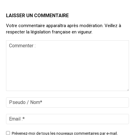
LAISSER UN COMMENTAIRE
Votre commentaire apparaîtra après modération. Veillez à
respecter la législation française en vigueur.
Commenter
:
Ps
/
No
Ema
:*
Site
Prévenez-moi de tous les nouveaux commentaires par e-mail.