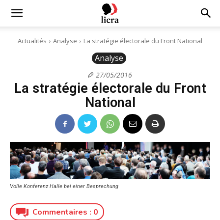
Licra
Actualités
Analyse
La stratégie électorale du Front National
Analyse
–
27/05/2016
La stratégie électorale du Front
Antiraciste
National
depuis
1927
Volle Konferenz Halle bei einer Besprechung
Commentaires :
0