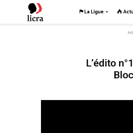
La Ligue
Actu
Licra
Act
–
Antiraciste
L’édito n°
Bloc
depuis
1927