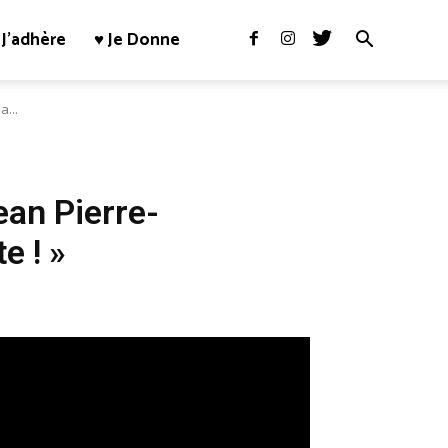
J’adhère
♥ Je Donne
a...
ean Pierre-
e ! »