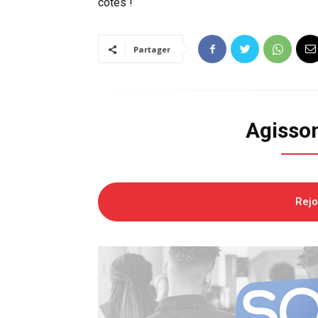
côtés !
Partager
Agisso
Rej