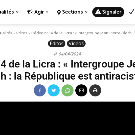
alités
Agir
Sections
Signaler
ualités
Éditos
L'édito n°14 de la Licra : « Intergroupe Jean Pierre-Bloch : l
Éditos
Vidéos
04/04/2024
14 de la Licra : « Intergroupe J
h : la République est antiracist