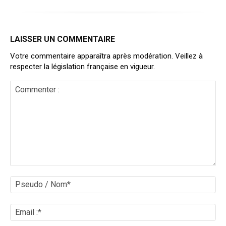
LAISSER UN COMMENTAIRE
Votre commentaire apparaîtra après modération. Veillez à
respecter la législation française en vigueur.
Commenter
:
Ps
/
No
Ema
:*