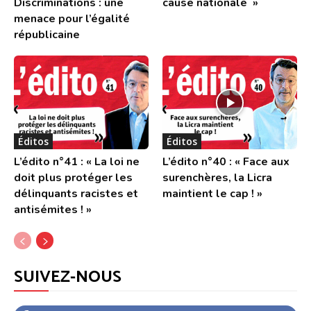
Discriminations : une
cause nationale »
menace pour l’égalité
républicaine
Éditos
Éditos
L’édito n°41 : « La loi ne
L’édito n°40 : « Face aux
doit plus protéger les
surenchères, la Licra
délinquants racistes et
maintient le cap ! »
antisémites ! »
SUIVEZ-NOUS