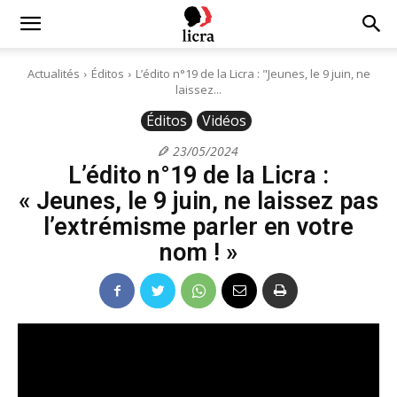
Licra
Actualités
Éditos
L’édito n°19 de la Licra : "Jeunes, le 9 juin, ne
laissez...
–
Éditos
Vidéos
23/05/2024
L’édito n°19 de la Licra :
Antiraciste
« Jeunes, le 9 juin, ne laissez pas
l’extrémisme parler en votre
depuis
nom ! »
1927