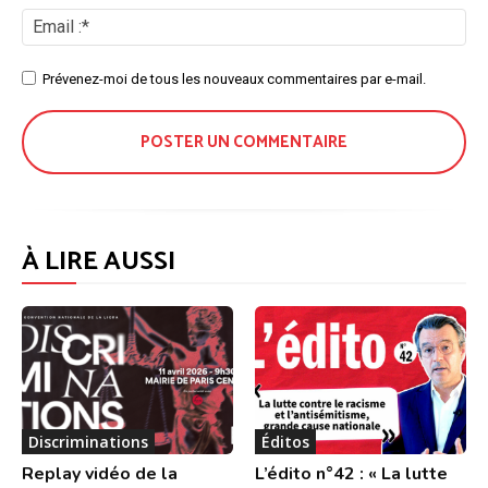
No
Ema
:*
Site
Prévenez-moi de tous les nouveaux commentaires par e-mail.
:
À LIRE AUSSI
Discriminations
Éditos
Replay vidéo de la
L’édito n°42 : « La lutte