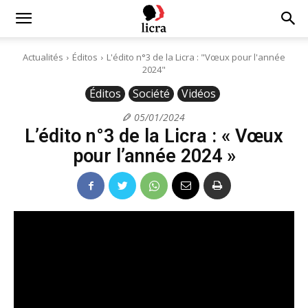
Licra
Actualités
Éditos
L'édito n°3 de la Licra : "Vœux pour l'année
2024"
–
Éditos
Société
Vidéos
05/01/2024
L’édito n°3 de la Licra : « Vœux
Antiraciste
pour l’année 2024 »
depuis
1927