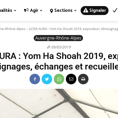
alités
Agir
Sections
Signaler
ne-Rhône-Alpes
LICRA AURA : Yom Ha Shoah 2019, exposition, témoignag
Auvergne-Rhône-Alpes
09/05/2019
URA : Yom Ha Shoah 2019, exp
gnages, échanges et recueil