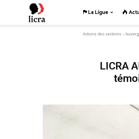
La Ligue
Actu
Licra
Actions des sections
Auverg
–
Antiraciste
LICRA A
témoi
depuis
1927