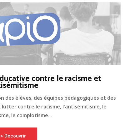
ducative contre le racisme et
tisémitisme
on des élèves, des équipes pédagogiques et des
lutter contre le racisme, l'antisémitisme, le
me, le complotisme...
>> Découvrir