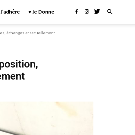
J’adhère
♥ Je Donne
es, échanges et recueillement
osition,
lement