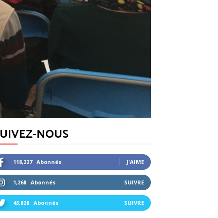
SUIVEZ-NOUS
118,227
Abonnés
J'AIME
1,268
Abonnés
SUIVRE
43,828
Abonnés
SUIVRE