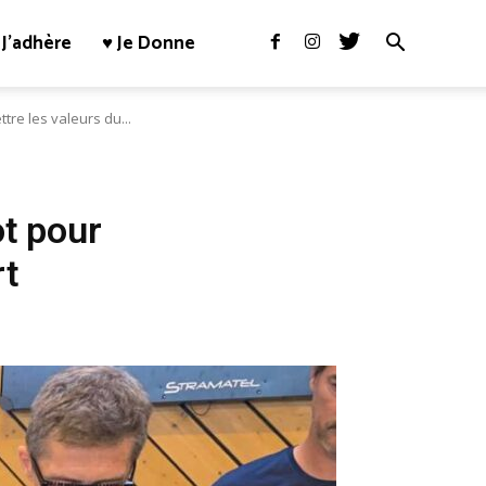
J’adhère
♥ Je Donne
tre les valeurs du...
ot pour
rt