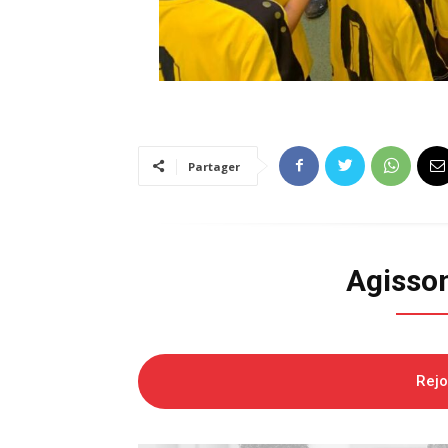
Partager
Agisso
Rej