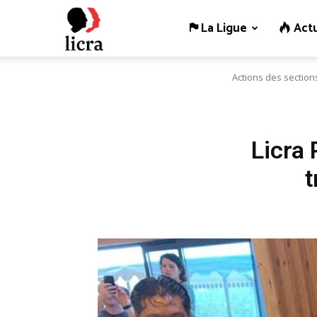
La Ligue
Actu
Licra
Actions des section
–
Antiraciste
Licra 
t
depuis
1927