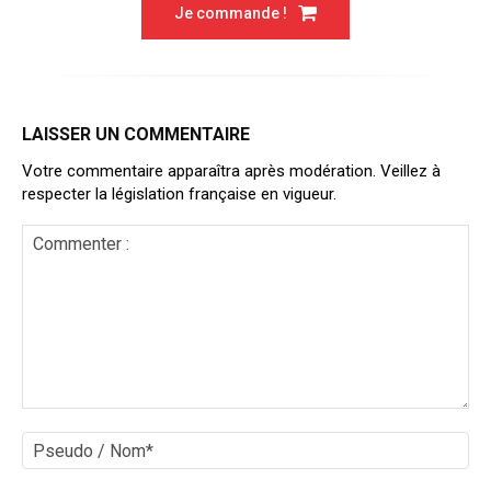
Je commande !
LAISSER UN COMMENTAIRE
Votre commentaire apparaîtra après modération. Veillez à
respecter la législation française en vigueur.
Commenter
:
Ps
/
No