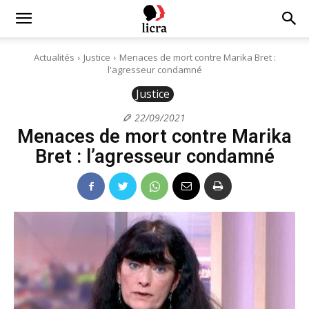
Licra
Actualités
Justice
Menaces de mort contre Marika Bret :
l'agresseur condamné
–
Justice
22/09/2021
Menaces de mort contre Marika
Antiraciste
Bret : l’agresseur condamné
depuis
1927