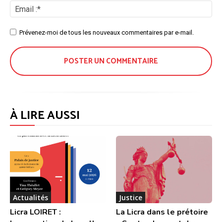
Ema
:*
Site
Prévenez-moi de tous les nouveaux commentaires par e-mail.
:
À LIRE AUSSI
Actualités
Justice
Licra LOIRET :
La Licra dans le prétoire