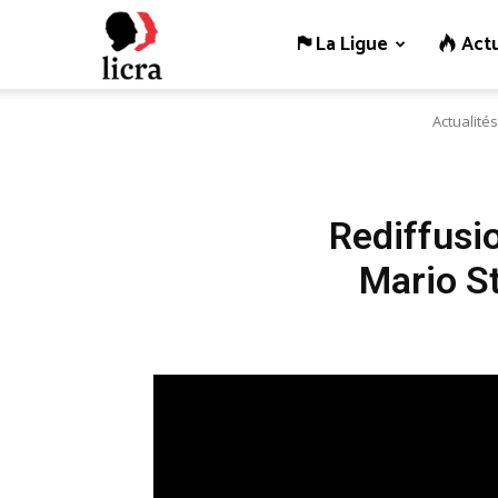
La Ligue
Actu
Licra
Actualités
–
Antiraciste
Rediffusio
Mario St
depuis
1927