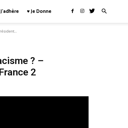
J’adhère
♥ Je Donne
résident...
racisme ? –
 France 2