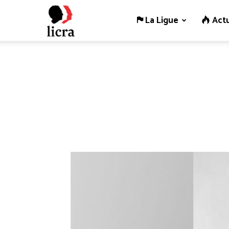
La Ligue
Actu
Licra
–
Antiraciste
depuis
1927