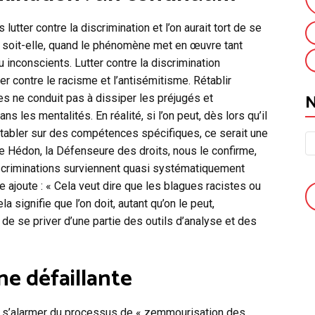
 lutter contre la discrimination et l’on aurait tort de se
e soit-elle, quand le phénomène met en œuvre tant
inconscients. Lutter contre la discrimination
ter contre le racisme et l’antisémitisme. Rétablir
es ne conduit pas à dissiper les préjugés et
 les mentalités. En réalité, si l’on peut, dès lors qu’il
tabler sur des compétences spécifiques, ce serait une
aire Hédon, la Défenseure des droits, nous le confirme,
iscriminations surviennent quasi systématiquement
 ajoute : « Cela veut dire que les blagues racistes ou
la signifie que l’on doit, autant qu’on le peut,
e se priver d’une partie des outils d’analyse et des
ne défaillante
e s’alarmer du processus de « zemmourisation des