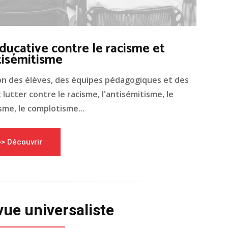
ducative contre le racisme et
tisémitisme
on des élèves, des équipes pédagogiques et des
lutter contre le racisme, l'antisémitisme, le
me, le complotisme...
>> Découvrir
vue universaliste