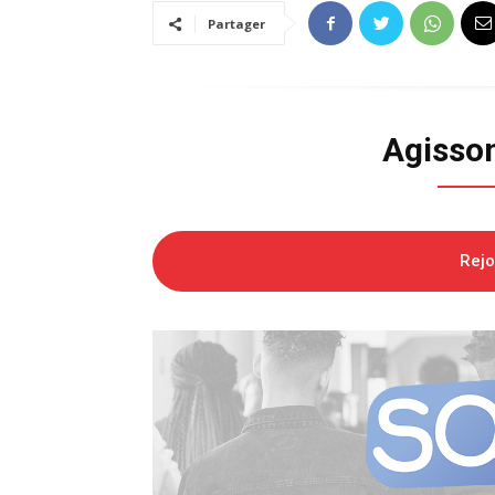
Partager
Agisso
Rej