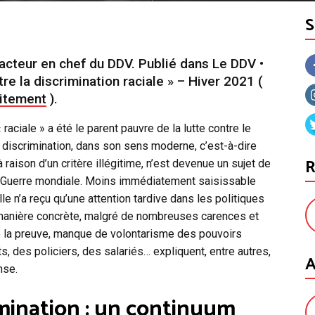
acteur en chef du DDV. Publié dans Le DDV •
e la discrimination raciale » – Hiver 2021 (
uitement
).
 raciale » a été le parent pauvre de la lutte contre le
la discrimination, dans son sens moderne, c’est-à-dire
R
à raison d’un critère illégitime, n’est devenue un sujet de
e Guerre mondiale. Moins immédiatement saisissable
lle n’a reçu qu’une attention tardive dans les politiques
e manière concrète, malgré de nombreuses carences et
e la preuve, manque de volontarisme des pouvoirs
, des policiers, des salariés… expliquent, entre autres,
A
nse.
imination : un continuum