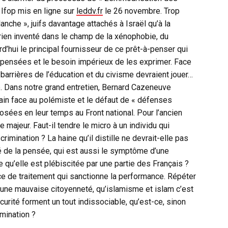
 Ifop mis en ligne sur
leddv.fr
le 26 novembre. Trop
che », juifs davantage attachés à Israël qu’à la
a rien inventé dans le champ de la xénophobie, du
rd’hui le principal fournisseur de ce prêt-à-penser qui
 pensées et le besoin impérieux de les exprimer. Face
s barrières de l’éducation et du civisme devraient jouer…
. Dans notre grand entretien, Bernard Cazeneuve
ain face au polémiste et le défaut de « défenses
sées en leur temps au Front national. Pour l’ancien
e majeur. Faut-il tendre le micro à un individu qui
imination ? La haine qu’il distille ne devrait-elle pas
ité de la pensée, qui est aussi le symptôme d’une
 qu’elle est plébiscitée par une partie des Français ?
nce de traitement qui sanctionne la performance. Répéter
 une mauvaise citoyenneté, qu’islamisme et islam c’est
urité forment un tout indissociable, qu’est-ce, sinon
imination ?