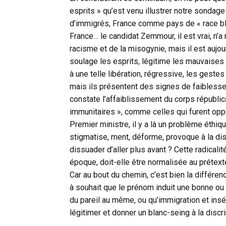
esprits » qu’est venu illustrer notre sondage
d’immigrés, France comme pays de « race blan
France… le candidat Zemmour, il est vrai, n’
racisme et de la misogynie, mais il est aujou
soulage les esprits, légitime les mauvaises
à une telle libération, régressive, les geste
mais ils présentent des signes de faiblesse
constate l’affaiblissement du corps républic
immunitaires », comme celles qui furent oppo
Premier ministre, il y a là un problème éthiqu
stigmatise, ment, déforme, provoque à la discr
dissuader d’aller plus avant ? Cette radical
époque, doit-elle être normalisée au prétexte
Car au bout du chemin, c’est bien la différe
à souhait que le prénom induit une bonne ou
du pareil au même, ou qu’immigration et inséc
légitimer et donner un blanc-seing à la discr