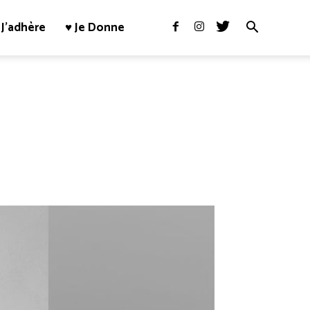
J’adhère
♥ Je Donne