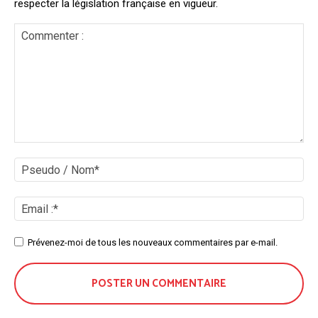
respecter la législation française en vigueur.
Commenter
:
Ps
/
No
Ema
:*
Site
Prévenez-moi de tous les nouveaux commentaires par e-mail.
: