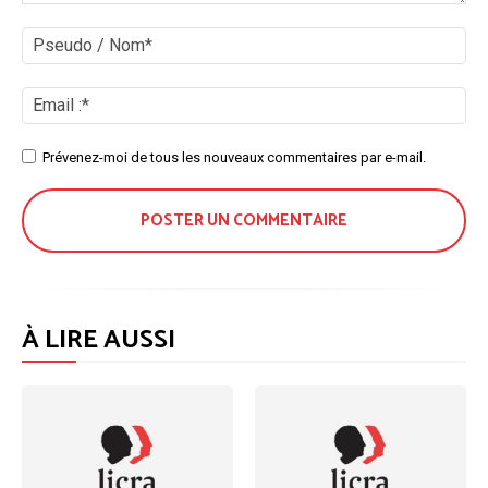
Commenter
:
Ps
/
No
Ema
:*
Site
Prévenez-moi de tous les nouveaux commentaires par e-mail.
:
À LIRE AUSSI