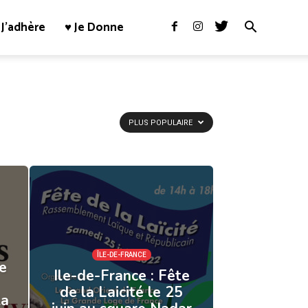
J’adhère
♥ Je Donne
PLUS POPULAIRE
ÎLE-DE-FRANCE
e
Ile-de-France : Fête
de la Laicité le 25
la