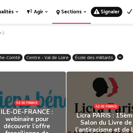
alités
Agir
Sections
Signaler
e 2
che-Comté
Centre - Val de Loire
École des militants
ÎLE-DE-FRANCE
ÎLE-DE-FRANCE
ILE-DE-FRANCE :
Licra PARIS : 15èm
webinaire pour
Salon du Livre de
découvrir l’offre
l’antiracisme et de 