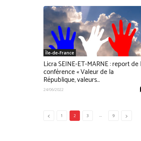
Île-de-France
Licra SEINE-ET-MARNE : report de 
conférence « Valeur de la
République, valeurs...
24/06/2022
...
1
2
3
9