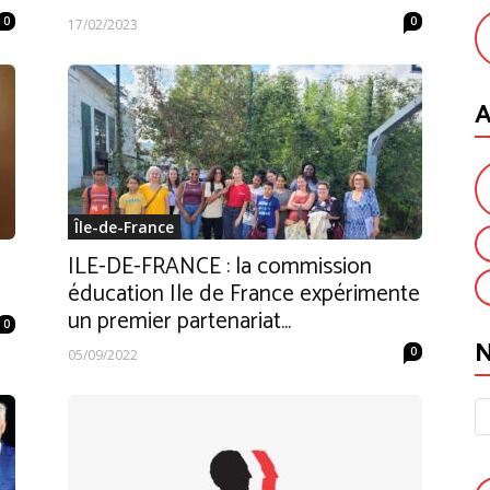
0
0
17/02/2023
A
Île-de-France
ILE-DE-FRANCE : la commission
éducation Ile de France expérimente
un premier partenariat...
0
0
05/09/2022