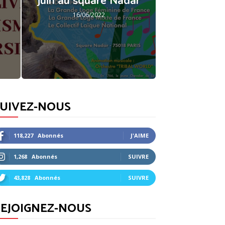
juin au square Nadar
16/06/2022
SUIVEZ-NOUS
118,227
Abonnés
J'AIME
1,268
Abonnés
SUIVRE
43,828
Abonnés
SUIVRE
EJOIGNEZ-NOUS