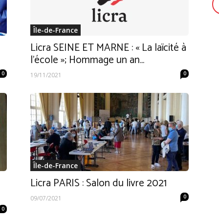
Île-de-France
Licra SEINE ET MARNE : « La laïcité à
l’école »; Hommage un an...
0
0
19/11/2021
Île-de-France
Licra PARIS : Salon du livre 2021
0
09/07/2021
0