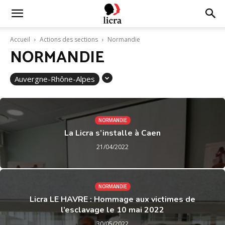
Licra
Accueil
Actions des sections
Normandie
NORMANDIE
–
Auvergne-Rhône-Alpes
Antiraciste
NORMANDIE
La Licra s’installe à Caen
depuis
21/04/2022
1927
NORMANDIE
Licra LE HAVRE : Hommage aux victimes de
l’esclavage le 10 mai 2022
30/05/2022