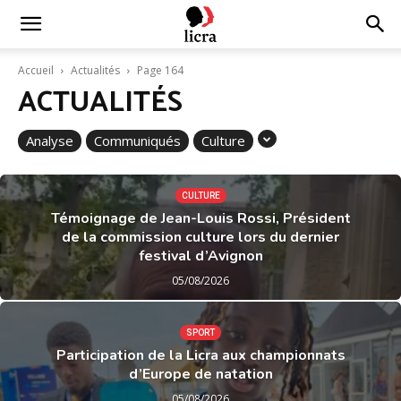
Licra
Accueil
Actualités
Page 164
ACTUALITÉS
–
Analyse
Communiqués
Culture
Antiraciste
CULTURE
Témoignage de Jean-Louis Rossi, Président
de la commission culture lors du dernier
depuis
festival d’Avignon
05/08/2026
1927
SPORT
Participation de la Licra aux championnats
d’Europe de natation
05/08/2026