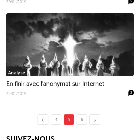
0
30/01/2019
Analyse
En finir avec l’anonymat sur Internet
3
24/01/2019
4
5
6
SUIVEZ-NOUS