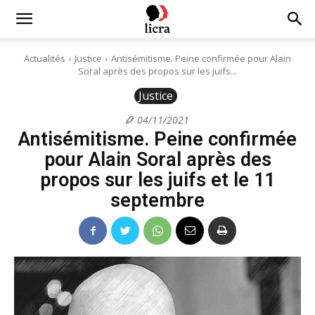
Licra
Actualités
Justice
Antisémitisme. Peine confirmée pour Alain
Soral après des propos sur les juifs...
–
Justice
04/11/2021
Antisémitisme. Peine confirmée
Antiraciste
pour Alain Soral après des
propos sur les juifs et le 11
depuis
septembre
1927