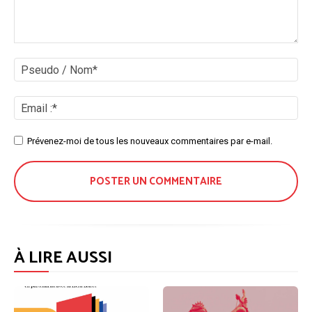
Commenter
:
Ps
/
No
Ema
:*
Site
Prévenez-moi de tous les nouveaux commentaires par e-mail.
:
À LIRE AUSSI