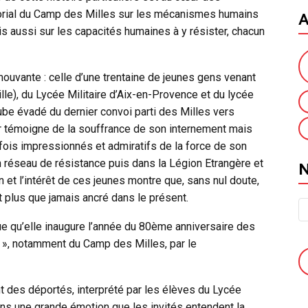
A
rial du Camp des Milles sur les mécanismes humains
 aussi sur les capacités humaines à y résister, chacun
uvante : celle d’une trentaine de jeunes gens venant
lle), du Lycée Militaire d’Aix-en-Provence et du lycée
ube évadé du dernier convoi parti des Milles vers
 témoigne de la souffrance de son internement mais
fois impressionnés et admiratifs de la force de son
 réseau de résistance puis dans la Légion Etrangère et
 et l’intérêt de ces jeunes montre que, sans nul doute,
plus que jamais ancré dans le présent.
e qu’elle inaugure l’année du 80ème anniversaire des
re », notamment du Camp des Milles, par le
nt des déportés, interprété par les élèves du Lycée
ans une grande émotion que les invités entendent la