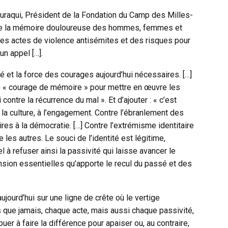
houraqui, Président de la Fondation du Camp des Milles-
r de la mémoire douloureuse des hommes, femmes et
des actes de violence antisémites et des risques pour
n appel […].
é et la force des courages aujourd’hui nécessaires. […]
 « courage de mémoire » pour mettre en œuvre les
contre la récurrence du mal ». Et d’ajouter : « c’est
 à la culture, à l’engagement. Contre l’ébranlement des
res à la démocratie. […] Contre l’extrémisme identitaire
 les autres. Le souci de l’identité est légitime,
l à refuser ainsi la passivité qui laisse avancer le
nsion essentielles qu’apporte le recul du passé et des
aujourd’hui sur une ligne de crête où le vertige
lus que jamais, chaque acte, mais aussi chaque passivité,
buer à faire la différence pour apaiser ou, au contraire,