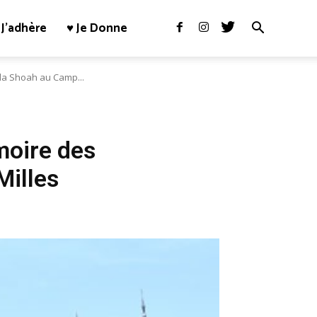
J’adhère
♥ Je Donne
a Shoah au Camp...
oire des
Milles