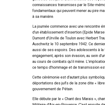
connaissances transmises par le Site-mémo
fondamentaux qui peuvent mener au pire mais
à sa manière.
La journée commence avec une rencontre émo
d’un établissement d’insertion (Epide Marsei
Dumont d’Urville de Toulon avec Herbert Tra
Auschwitz le 10 septembre 1942. Ce dernier
aussi de ses espoirs. Des adolescents à la 
engagement, après son évasion, au sein d’un
au cours de combats qu’il mène. L’implication
ce temps d’hommage et de transmission est 
Cette cérémonie est d’autant plus symboliqu
déportations des juifs de la zone dite « lib
gouvernement de Pétain.
Elle débute par le « Chant des Marais », cha
Militaire d’Aix-en-Provence. C’est ensuite d