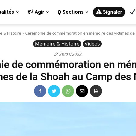
alités
Agir
Sections
Signaler
 & Histoire
Cérémonie de commémoration en mémoire des victimes de l
Mémoire & Histoire
Vidéos
28/01/2022
ie de commémoration en mém
mes de la Shoah au Camp des 