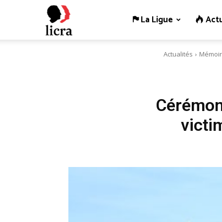
La Ligue
Actu
Licra
Actualités
Mémoire
–
Antiraciste
Cérémon
victi
depuis
1927