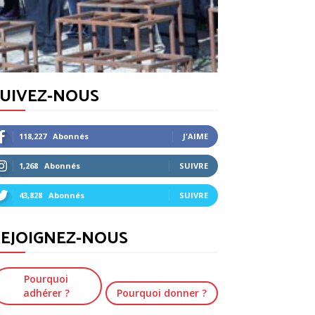
SUIVEZ-NOUS
118,227
Abonnés
J'AIME
1,268
Abonnés
SUIVRE
43,828
Abonnés
SUIVRE
EJOIGNEZ-NOUS
Pourquoi
adhérer ?
Pourquoi donner ?