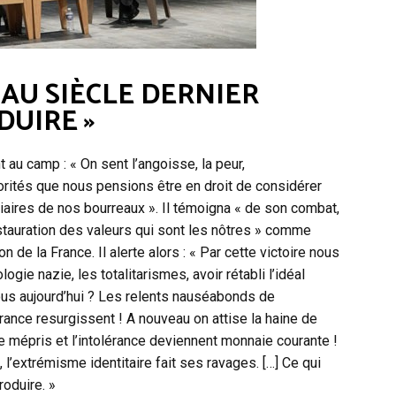
É AU SIÈCLE DERNIER
DUIRE »
au camp : « On sent l’angoisse, la peur,
torités que nous pensions être en droit de considérer
aires de nos bourreaux ». Il témoigna « de son combat,
restauration des valeurs qui sont les nôtres » comme
n de la France. Il alerte alors : « Par cette victoire nous
ogie nazie, les totalitarismes, avoir rétabli l’idéal
ous aujourd’hui ? Les relents nauséabonds de
érance resurgissent ! A nouveau on attise la haine de
le mépris et l’intolérance deviennent monnaie courante !
’extrémisme identitaire fait ses ravages. […] Ce qui
roduire. »