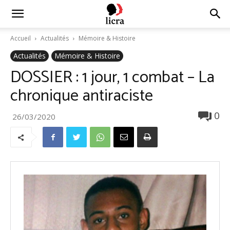
Licra
Accueil
Actualités
Mémoire & Histoire
Actualités
Mémoire & Histoire
–
DOSSIER : 1 jour, 1 combat – La
chronique antiraciste
Antiraciste
0
26/03/2020
depuis
1927