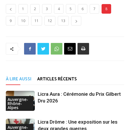
1
2
3
4
5
6
7
8
9
10
11
12
13
À LIRE AUSSI
ARTICLES RÉCENTS
Licra Aura : Cérémonie du Prix Gilbert
Auvergne-
Dru 2026
Rhône-
Alpes
Licra Drôme : Une exposition sur les
Auvergne-
deux grandes guerres