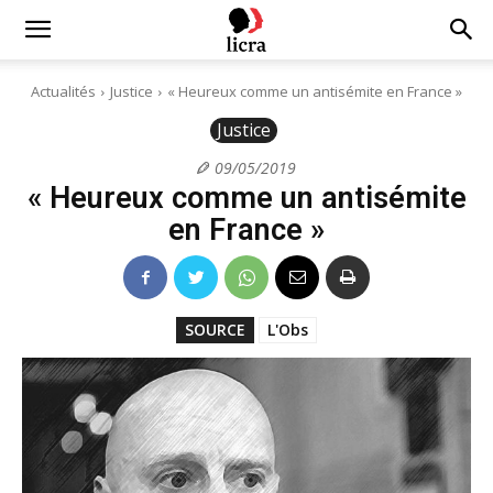
Licra
Actualités
Justice
« Heureux comme un antisémite en France »
Justice
–
09/05/2019
« Heureux comme un antisémite
Antiraciste
en France »
depuis
SOURCE
L'Obs
1927