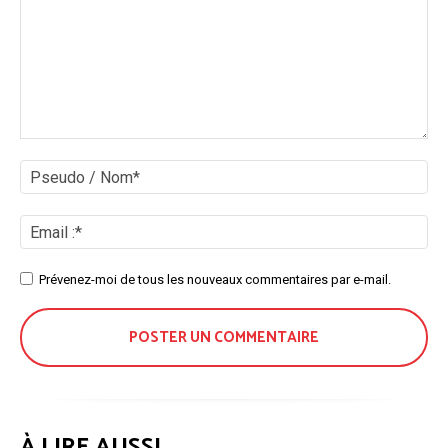
Commenter
:
Ps
/
No
Ema
:*
Site
Prévenez-moi de tous les nouveaux commentaires par e-mail.
:
À LIRE AUSSI