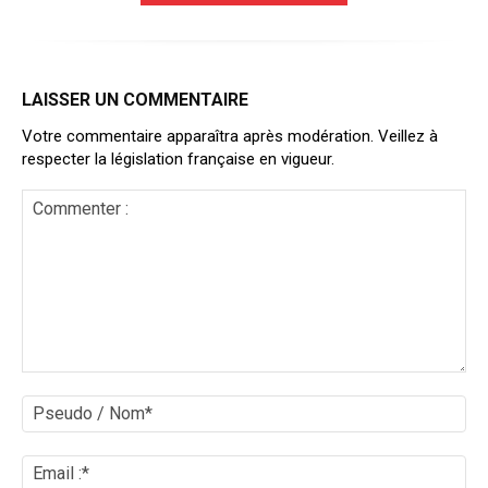
LAISSER UN COMMENTAIRE
Votre commentaire apparaîtra après modération. Veillez à
respecter la législation française en vigueur.
Commenter
:
Ps
/
No
Ema
:*