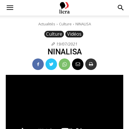
Licra
Actualités
Culture
NINALISA
Culture
Vidéos
–
19/07/2021
NINALISA
Antiraciste
depuis
1927