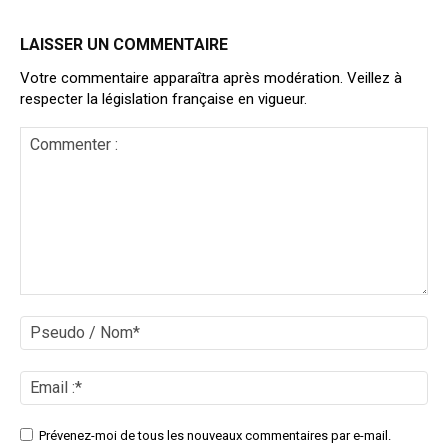
LAISSER UN COMMENTAIRE
Votre commentaire apparaîtra après modération. Veillez à
respecter la législation française en vigueur.
Commenter
:
Ps
/
No
Ema
:*
Site
Prévenez-moi de tous les nouveaux commentaires par e-mail.