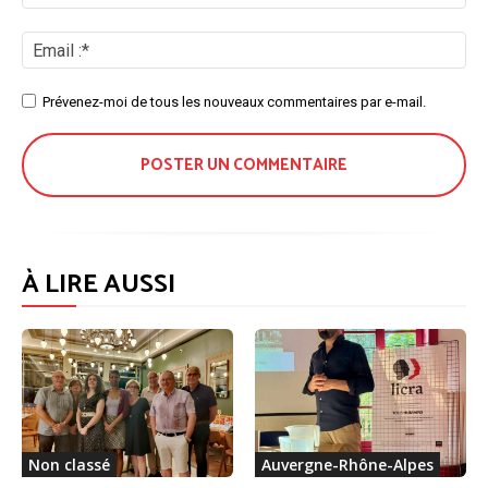
/
No
Ema
:*
Site
Prévenez-moi de tous les nouveaux commentaires par e-mail.
:
À LIRE AUSSI
Non classé
Auvergne-Rhône-Alpes