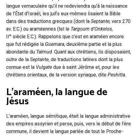
langue vernaculaire qu’il ne redeviendra qu’à la naissance
de l’État d’Israël, les juifs eux-mêmes lisaient la Bible
dans des traductions grecques (dont la
Septante
, vers 270
av. E.C.) ou araméennes (tel le
Targoum d’Onkelos
,
e
II
siècle E.C.). Rappelons que c’est en araméen encore
que fut rédigée la
Guemara
, deuxième partie et la plus
abondante du
Talmud
. Quant aux chrétiens, ils disposaient,
outre de la
Septante
, de traductions latines dont la plus
connue est la
Vulgate
due à saint Jérôme et, pour les
chrétiens orientaux, de la version syriaque, dite
Peshitta
.
L’araméen, la langue de
Jésus
L’araméen, langue sémitique, était la langue administrative
des empires assyrien et perse, puis, vers le début de l’ère
commune, il devient la langue parlée de tout le Proche-