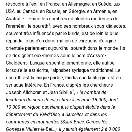
résoudre à l’exil en France, en Allemagne, en Suède, aux
USA, au Canada, en Russie, en Géorgie, en Arménie, en
Australie… Parmi les nombreux dialectes modernes de
1
l’araméen, le soureth
, avec ses nombreux sous-dialectes,
souvent très influencés par le kurde, est de loin le plus
répandu : plus d’un demi-million de chrétiens d’origine
orientale parleraient aujourd’hui soureth dans le monde. Ils
se désignent eux-mêmes sous le nom d’Assyro-
Chaldéens. Langue essentiellement orale, elle utilise,
lorsqu’elle est écrite, l’alphabet syriaque traditionnel. Le
soureth est la langue parlée, tandis que la liturgie est en
syriaque littéraire. En France, d’après les chercheurs
2
Joseph Alichoran et Jean Sibille
,
« le nombre de
locuteurs du soureth est estimé à environ 18 000, dont
10 000 en région parisienne, la plupart établis dans le
département du Val-d’Oise, à Sarcelles et dans les
communes environnantes (Saint-Brice, Garges-lès-
Gonesse, Villiers-le-Bel…). Il y aurait également 2 à 3 000