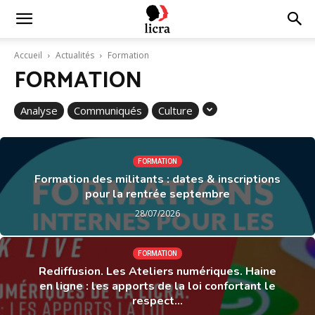
Licra
Accueil
Actualités
Formation
FORMATION
–
Analyse
Communiqués
Culture
Antiraciste
FORMATION
Formation des militants : dates & inscriptions
pour la rentrée septembre
depuis
28/07/2026
1927
FORMATION
Rediffusion. Les Ateliers numériques. Haine
en ligne : les apports de la loi confortant le
respect...